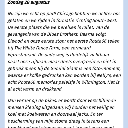
Zondag 28 augustus
Nu zijn we echt op pad! Chicago hebben we achter ons
gelaten en we rijden in formatie richting South-West.
De eerste plaats die we bereiken is Joliet, van de
gevangenis van de Blues Brothers. Daarna volgt
Elwood en onze eerste stop: het eerste Route66 teken
bij The White Fence Farm, een vermaard
kiprestaurant. De oude weg is duidelijk zichtbaar
naast onze rijbaan, maar deels overgroeid en niet in
gebruik meer. Bij de Gemini Giant is een foto-moment,
waarna er koffie gedronken kan worden bij Nelly's, een
echt Route66 memories paleisje in Wilmington. Het is
al echt warm en drukkend.
Dan verder op de bikes, er wordt door verschillende
mensen kleding uitgedaan, wij houden het veilig en
koel met koelvesten en doorwaai jacks. En ter
bescherming van mijn stoma draag ik tevens een
breukband met stomacap, want je weet maar nooit.