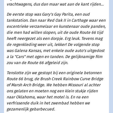
vrachtwagens, dus dan maar wat aan de kant rijden...
De eerste stop was Gary's Gay Parita, een oud
tankstation. Dan naar Red Oak II in Carthage waar een
excentrieke verzamelaar en kunstenaar oude panden,
die men had willen slopen, uit de oude Route 66 tijd
heeft neergezet als een dorpje. Erg leuk. Tevens mag
de regenkleding weer uit, lekker! De volgende stop
was Galena Kansas, met enkele oude auto's uitgedost
a la "Cars" met ogen en tanden. De gelijknamige film
zou van de Route 66 afgeleid zijn.
Tenslotte zijn we gestopt bij een originele betonnen
Route 66 brug, de Brush Creek Rainbow Curve Bridge
of Marsh Arch Bridge. We hebben Missouri al achter
ons gelaten en moeten nog een klein stukje rijden
naar Oklahoma, waar het motel is. En na een
verfrissende duik in het zwembad hebben we
gezamenlijk gebarbecued.