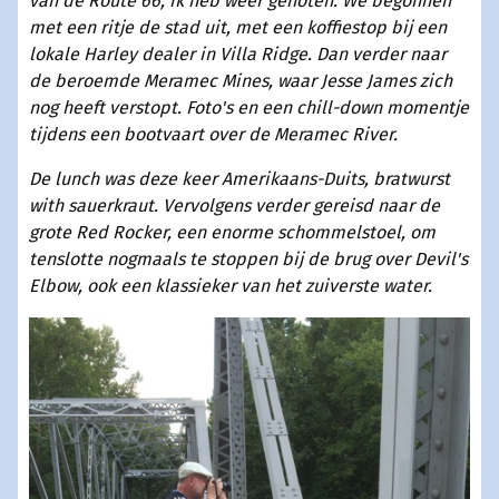
van de Route 66, ik heb weer genoten. We begonnen
met een ritje de stad uit, met een koffiestop bij een
lokale Harley dealer in Villa Ridge. Dan verder naar
de beroemde Meramec Mines, waar Jesse James zich
nog heeft verstopt. Foto's en een chill-down momentje
tijdens een bootvaart over de Meramec River.
De lunch was deze keer Amerikaans-Duits, bratwurst
with sauerkraut. Vervolgens verder gereisd naar de
grote Red Rocker, een enorme schommelstoel, om
tenslotte nogmaals te stoppen bij de brug over Devil's
Elbow, ook een klassieker van het zuiverste water.