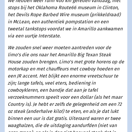
We hebben weer ruim 400 km gereden vandaag, met
stops bij het Oklahoma Route66 museum in Clinton,
het Devils Rope Barbed Wire museum (prikkeldraad)
in McLean, een authentiek pompstation en een
tweetal tankstops voordat we in Amarillo aankwamen
via een uurtje Interstate.
We zouden snel weer moeten aantreden voor de
limo's die ons naar het Amarillo Big Texan Steak
House zouden brengen. Limo's met grote horens op de
motorkap en met chauffeurs met cowboy hoeden en
een JR accent. Het blijkt een enorme vreetschuur te
zijn; lange tafels, veel eters, bediening in
cowboykleren, een bandje dat aan je tafel
verzoeknummers speelt voor een dollar (als het maar
Country is). Je hebt er zelfs de gelegenheid om een 72
oz steak (anderhalve kilo!) te eten, en als je dat lukt
binnen een uur is dat gratis. Uiteraard waren er twee
waaghalzen, die de uitdaging aandurfden (niet van