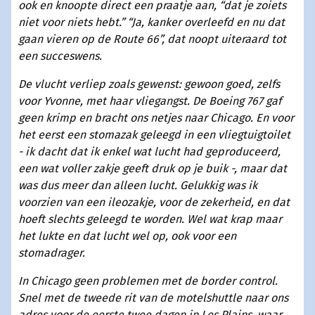
ook en knoopte direct een praatje aan, “dat je zoiets
niet voor niets hebt.” “Ja, kanker overleefd en nu dat
gaan vieren op de Route 66”, dat noopt uiteraard tot
een succeswens.
De vlucht verliep zoals gewenst: gewoon goed, zelfs
voor Yvonne, met haar vliegangst. De Boeing 767 gaf
geen krimp en bracht ons netjes naar Chicago. En voor
het eerst een stomazak geleegd in een vliegtuigtoilet
- ik dacht dat ik enkel wat lucht had geproduceerd,
een wat voller zakje geeft druk op je buik -, maar dat
was dus meer dan alleen lucht. Gelukkig was ik
voorzien van een ileozakje, voor de zekerheid, en dat
hoeft slechts geleegd te worden. Wel wat krap maar
het lukte en dat lucht wel op, ook voor een
stomadrager.
In Chicago geen problemen met de border control.
Snel met de tweede rit van de motelshuttle naar ons
adres voor de eerste twee dagen in Les Plains, waar