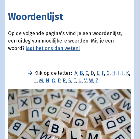
Woordenlijst
Op de volgende pagina's vind je een woordenlijst,
een uitleg van moeilijkere woorden. Mis je een
woord?
laat het ons dan weten!
Klik op de letter:
A
,
B
,
C
,
D
,
E
,
F
,
G
,
H
,
I
,
J
,
K
,
L
,
M
,
N
,
O
,
P
,
R
,
S
,
T
,
U
,
V
,
W
,
Z
.