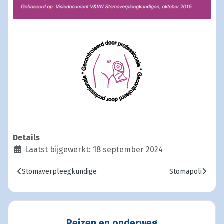
Details
Laatst bijgewerkt: 18 september 2024
Vorig artikel: Stomaverpleegkundige
Volgende artikel
Stomaverpleegkundige
Stomapoli
Reizen en onderweg