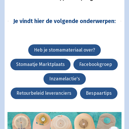
Je vindt hier de volgende onderwerpen:
Heb je stomamateriaal over?
Stomaatje Marktplaats
Facebookgroep
Inzamelactie's
Retourbeleid leveranciers
Bespaartips