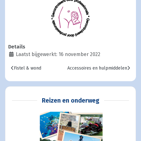
Details
Laatst bijgewerkt: 16 november 2022
Vorig artikel: Fistel & wond
Volgende artikel: Accessoires en h
Fistel & wond
Accessoires en hulpmiddelen
Reizen en onderweg