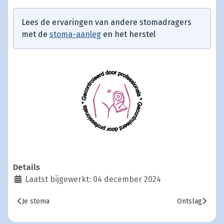
Lees de ervaringen van andere stomadragers
met de
stoma-aanleg
en het herstel
Details
Laatst bijgewerkt: 04 december 2024
Vorig artikel: Je stoma
Volgende artik
Je stoma
Ontslag