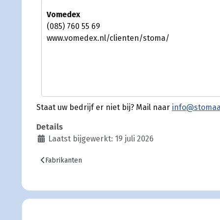
Vomedex
(085) 760 55 69
www.vomedex.nl/clienten/stoma/
Staat uw bedrijf er niet bij? Mail naar
info@stomaat
Details
Laatst bijgewerkt: 19 juli 2026
Vorig artikel: Fabrikanten
Fabrikanten