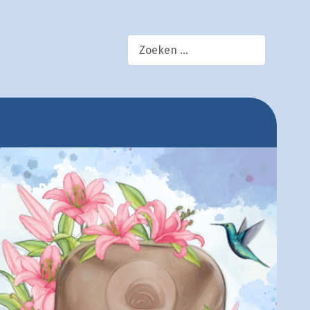
×
zoek!