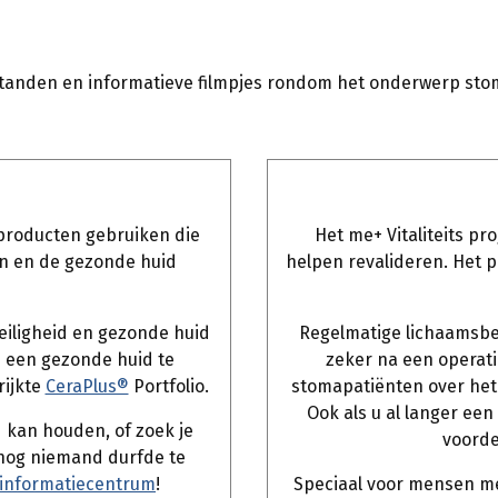
estanden en informatieve filmpjes rondom het onderwerp st
producten gebruiken die
Het me+ Vitaliteits p
n en de gezonde huid
helpen revalideren. Het 
veiligheid en gezonde huid
Regelmatige lichaamsbew
 een gezonde huid te
zeker na een operati
rijkte
CeraPlus®
Portfolio.
stomapatiënten over het 
Ook als u al langer een
d kan houden, of zoek je
voorde
 nog niemand durfde te
informatiecentrum
!
Speciaal voor mensen me