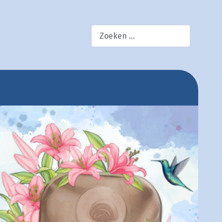
×
zoek!