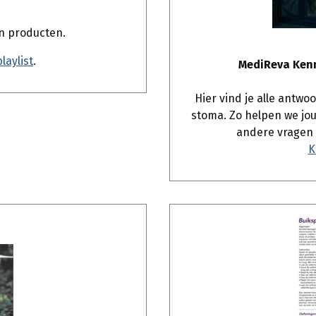
in producten.
laylist
.
MediReva Kenn
Hier vind je alle antwo
stoma. Zo helpen we jou
andere vragen h
K