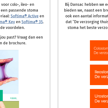
voor colo-, ileo- en
Bij Dansac hebben we ee
n een passende stoma
bieden we, naast een br
riaal:
Softima® Active
en
ook een aantal informat
ima® Key
en
Softima® 3S
.
dat “De verzorging thui
 de voordelen.
stoma het beste verzo
 jou past? Vraag dan een
in de brochure.