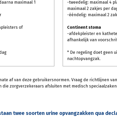
 daarna maximaal 1
-tweedelig: maximaal 4 p
maximaal 2 zakjes per da
r
-ééndelig: maximaal 2 zak
pleisters of
Continent stoma
-afdekpleister en kathete
afhankelijk van voorschri
 dag
* De regeling doet geen u
nachtopvangzak.
mate af van deze gebruikersnormen. Vraag de richtlijnen van
en die zorgverzekeraars afsluiten met medisch speciaalzak
staan twee soorten urine opvangzakken qua decla