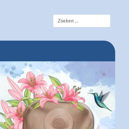
×
zoek!