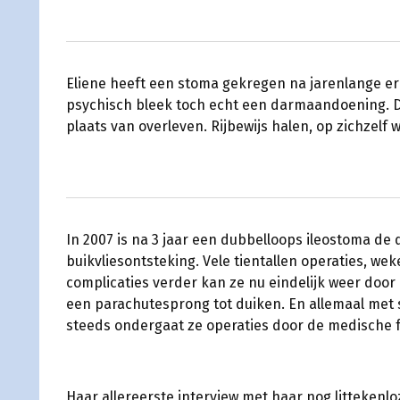
Eliene heeft een stoma gekregen na jarenlange er
psychisch bleek toch echt een darmaandoening. De
plaats van overleven. Rijbewijs halen, op zichzelf 
In 2007 is na 3 jaar een dubbelloops ileostoma de
buikvliesontsteking. Vele tientallen operaties, we
complicaties verder kan ze nu eindelijk weer door 
een parachutesprong tot duiken. En allemaal met
steeds ondergaat ze operaties door de medische fo
Haar allereerste interview met haar nog littekenl