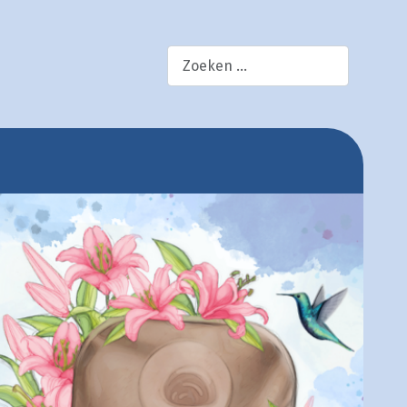
×
zoek!