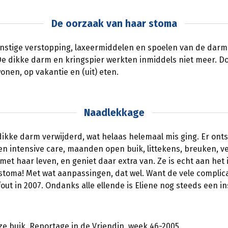
De oorzaak van haar stoma
nstige verstopping, laxeermiddelen en spoelen van de darm
 dikke darm en kringspier werkten inmiddels niet meer. Doo
wonen, op vakantie en (uit) eten.
Naadlekkage
 dikke darm verwijderd, wat helaas helemaal mis ging. Er on
ken intensive care, maanden open buik, littekens, breuken, v
met haar leven, en geniet daar extra van. Ze is echt aan het
 stoma! Met wat aanpassingen, dat wel. Want de vele compli
ut in 2007. Ondanks alle ellende is Eliene nog steeds een i
oze buik, Reportage in de Vriendin, week 46-2005.