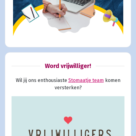
Word vrijwilliger!
Wil jij ons enthousiaste
Stomaatje team
komen
versterken?