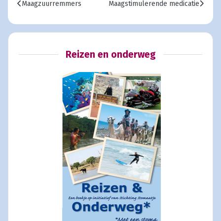
Vorig artikel: Maagzuurremmers
Volgende artikel: Maagstimulerend
Maagzuurremmers
Maagstimulerende medicatie
Reizen en onderweg