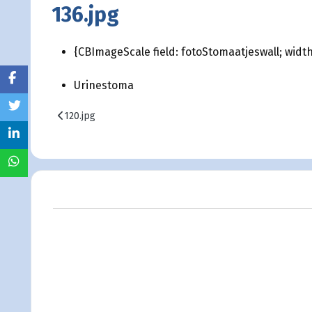
136.jpg
{CBImageScale field: fotoStomaatjeswall; width:
Urinestoma
Vorig artikel: 120.jpg
120.jpg