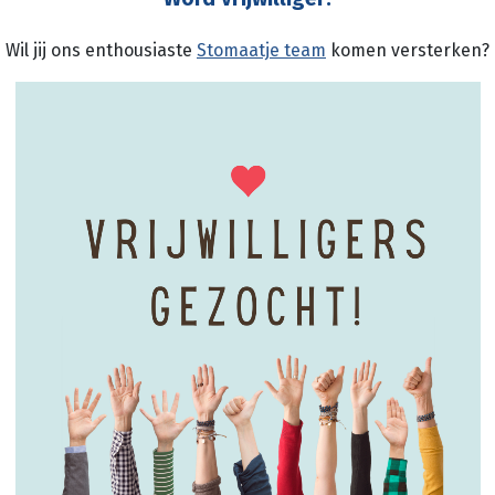
Wil jij ons enthousiaste
Stomaatje team
komen versterken?