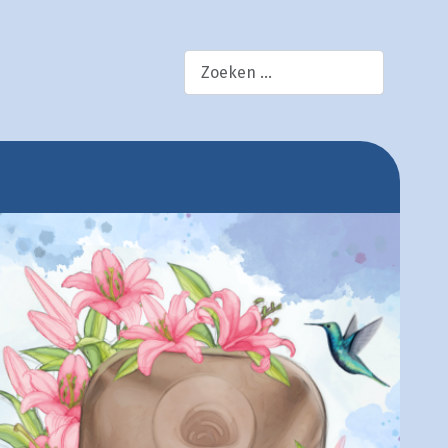
×
zoek!