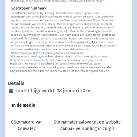
Details
Laatst bijgewerkt: 18 januari 2024
In de media
Vorig artikel: Stomacare van ConvaTec
Volgende artikel: Stomamateriaalover.nl o
Stomacare van
Stomamateriaalover.nl op website
ConvaTec
Aanpak verspilling in zorg