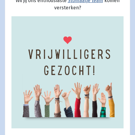
Wil jij ons enthousiaste
Stomaatje team
komen
versterken?