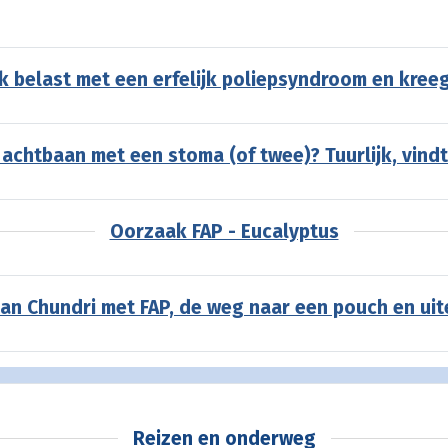
k belast met een erfelijk poliepsyndroom en kree
 achtbaan met een stoma (of twee)? Tuurlijk, vindt
Oorzaak FAP - Eucalyptus
an Chundri met FAP, de weg naar een pouch en uit
Reizen en onderweg