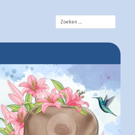
×
zoek!