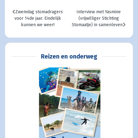
Vorig artikel: Zwemdag stomadragers voor 14de jaar. Eindelijk
Volgende artikel: Interview met
Zwemdag stomadragers
Interview met Yasmine
voor 14de jaar. Eindelijk
(vrijwilliger Stichting
kunnen we weer!
Stomaatje) in samenleven
Reizen en onderweg