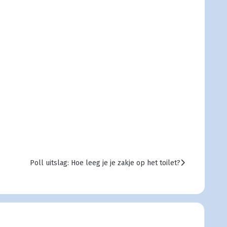
Volgende artikel: Poll uitslag: Hoe leeg je je zakje op het toi
Poll uitslag: Hoe leeg je je zakje op het toilet?