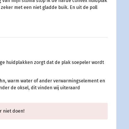
ing van mijn stoma stop ik de harde convex huidplak
zeker met een niet gladde buik. En uit de poll
ge huidplakken zorgt dat de plak soepeler wordt
 föhn, warm water of ander verwarmingselement en
er de oksel, dit vinden wij uiteraard
r niet doen!