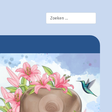
×
zoek!