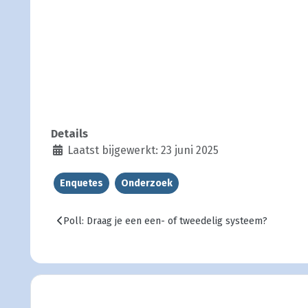
Details
Laatst bijgewerkt: 23 juni 2025
Enquetes
Onderzoek
Vorig artikel: Poll: Draag je een een- of tweedelig syste
Poll: Draag je een een- of tweedelig systeem?