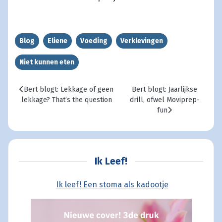
Blog
Eliene
Voeding
Verklevingen
Niet kunnen eten
Vorig artikel: Bert blogt: Lekkage of geen lekkage? That’s the q
Volgende artikel: Bert blogt:
Bert blogt: Lekkage of geen
Bert blogt: Jaarlijkse
lekkage? That’s the question
drill, ofwel Moviprep-
fun
Ik Leef!
Ik leef! Een stoma als kadootje