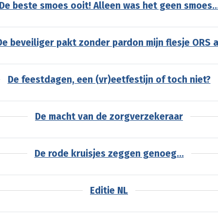
De beste smoes ooit! Alleen was het geen smoes..
De beveiliger pakt zonder pardon mijn flesje ORS a
De feestdagen, een (vr)eetfestijn of toch niet?
De macht van de zorgverzekeraar
De rode kruisjes zeggen genoeg...
Editie NL