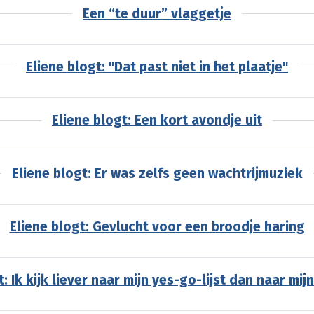
Een “te duur” vlaggetje
Eliene blogt: "Dat past niet in het plaatje"
Eliene blogt: Een kort avondje uit
Eliene blogt: Er was zelfs geen wachtrijmuziek
Eliene blogt: Gevlucht voor een broodje haring
: Ik kijk liever naar mijn yes-go-lijst dan naar mij