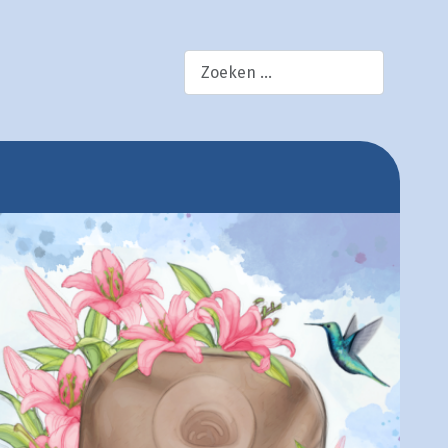
×
zoek!