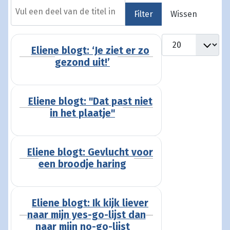
Vul een deel van de titel in
Filter
Wissen
Toon #
Eliene blogt: ‘Je ziet er zo
gezond uit!’
Eliene blogt: "Dat past niet
in het plaatje"
Eliene blogt: Gevlucht voor
een broodje haring
Eliene blogt: Ik kijk liever
naar mijn yes-go-lijst dan
naar mijn no-go-lijst