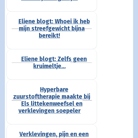
Eliene blogt: Whoei ik heb
mijn streefgewicht bijna
bereikt!
Eliene blogt: Zelfs geen
kruimeltje…
Hyperbare
zuurstoftherapie maakte bij
Els littekenweefsel en
verklevingen soepeler
Verklevingen, pijn en een